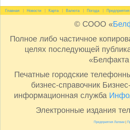
Главная
Новости
Карта
Валюта
Погода
Предприятия
© СООО «
Бел
Полное либо частичное копиро
целях последующей публика
«Белфакта
Печатные городские телефонн
бизнес-справочник Бизнес
информационная служба
Инфо
Электронные издания те
Предприятия Латвии
|
П