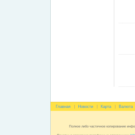
Главная
Новости
Карта
Валюта
Полное либо частичное копирование инф