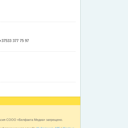
+37533 377 75 97
ласия СООО «Белфакта Медиа» запрещено.