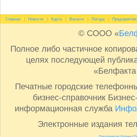
Главная
Новости
Карта
Валюта
Погода
Предприятия
© СООО «
Бел
Полное либо частичное копиро
целях последующей публика
«Белфакта
Печатные городские телефонн
бизнес-справочник Бизнес
информационная служба
Инфо
Электронные издания те
Предприятия Латвии
|
П