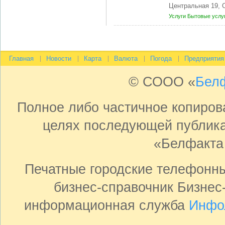
Центральная 19,
Услуги
Бытовые услу
Главная
Новости
Карта
Валюта
Погода
Предприятия
© СООО «
Бел
Полное либо частичное копиро
целях последующей публика
«Белфакта
Печатные городские телефонн
бизнес-справочник Бизнес
информационная служба
Инфо