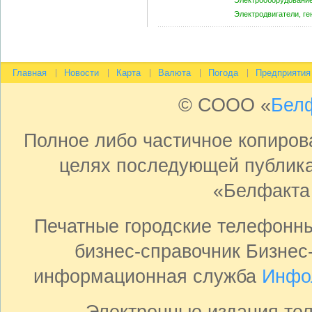
Электродвигатели, г
Главная
Новости
Карта
Валюта
Погода
Предприятия
© СООО «
Бел
Полное либо частичное копиро
целях последующей публика
«Белфакта
Печатные городские телефонн
бизнес-справочник Бизнес
информационная служба
Инфо
Электронные издания те