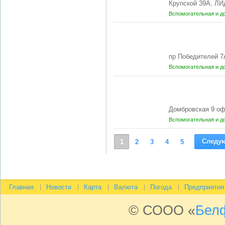
Крупской 39А, ЛИ
Вспомогательная и д
пр Победителей 7
Вспомогательная и д
Домбровская 9 оф
Вспомогательная и д
Следу
1
2
3
4
5
Главная
Новости
Карта
Валюта
Погода
Предприятия
© СООО «
Бел