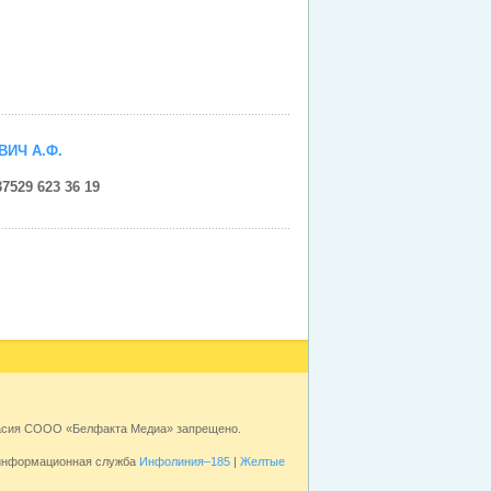
ИЧ А.Ф.
7529 623 36 19
ласия СООО «Белфакта Медиа» запрещено.
 информационная служба
Инфолиния–185
|
Желтые