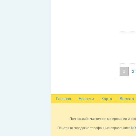
1
2
Главная
Новости
Карта
Валюта
Полное либо частичное копирование инф
Печатные городские телефонные справочники
KO