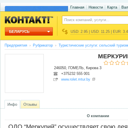
Главная
Новости
Карта
Ва
БЕЛАРУСЬ
USD: 2.95 | USD: 11.25 | EUR: 3.
Предприятия
Рубрикатор
Туристические услуги: сельский туриз
МЕРКУРИ
246050, ГОМЕЛЬ, Кирова 3
+375232 555 001
www.rolet.mtur.by
Инфо
Отзывы
О компании
ОДО “Меркурий” осуществляет свою дея