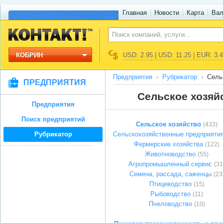
Главная
Новости
Карта
Ва
КОБРИН
USD: 2.95 | USD: 11.25 | EUR: 3.
Предприятия
Рубрикатор
Сель
ПРЕДПРИЯТИЯ
Сельское хозяй
Предприятия
Поиск предприятий
Сельское хозяйство
(433)
Рубрикатор
Сельскохозяйственные предприяти
Фермерские хозяйства
(122)
Животноводство
(55)
Агропромышленный сервис
(31
Семена, рассада, саженцы
(23
Птицеводство
(15)
Рыбоводство
(11)
Пчеловодство
(10)