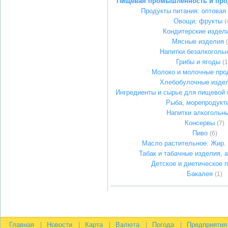
Пищевая промышленность и про
Продукты питания: оптовая
Овощи, фрукты
(
Кондитерские издел
Мясные изделия
Напитки безалкоголь
Грибы и ягоды
(1
Молоко и молочные про
Хлебобулочные изде
Ингредиенты и сырье для пищевой
Рыба, морепродукт
Напитки алкогольн
Консервы
(7)
Пиво
(6)
Масло растительное. Жир.
Табак и табачные изделия, 
Детское и диетическое 
Бакалея
(1)
Главная
Новости
Карта
Валюта
Погода
Предприятия