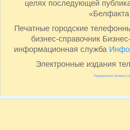
целях последующей публика
«Белфакта
Печатные городские телефонн
бизнес-справочник Бизнес
информационная служба
Инфо
Электронные издания те
Предприятия Латвии
|
П