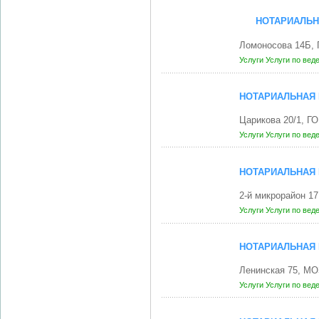
НОТАРИАЛЬН
Ломоносова 14Б,
Услуги
Услуги по вед
НОТАРИАЛЬНАЯ 
Царикова 20/1, Г
Услуги
Услуги по вед
НОТАРИАЛЬНАЯ 
2-й микрорайон 1
Услуги
Услуги по вед
НОТАРИАЛЬНАЯ 
Ленинская 75, М
Услуги
Услуги по вед