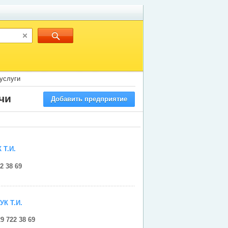
услуги
чи
Добавить предприятие
Т.И.
2 38 69
К Т.И.
9 722 38 69