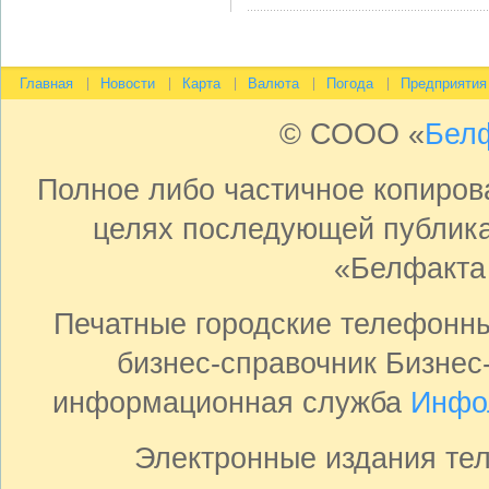
Главная
Новости
Карта
Валюта
Погода
Предприятия
© СООО «
Бел
Полное либо частичное копиро
целях последующей публика
«Белфакта
Печатные городские телефонн
бизнес-справочник Бизнес
информационная служба
Инфо
Электронные издания те