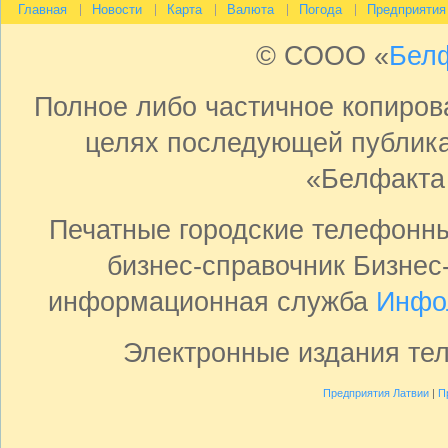
Главная
Новости
Карта
Валюта
Погода
Предприятия
© СООО «
Бел
Полное либо частичное копиро
целях последующей публика
«Белфакта
Печатные городские телефонн
бизнес-справочник Бизнес
информационная служба
Инфо
Электронные издания те
Предприятия Латвии
|
П