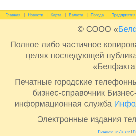
Главная
Новости
Карта
Валюта
Погода
Предприятия
© СООО «
Бел
Полное либо частичное копиро
целях последующей публика
«Белфакта
Печатные городские телефонн
бизнес-справочник Бизнес
информационная служба
Инфо
Электронные издания те
Предприятия Латвии
|
П