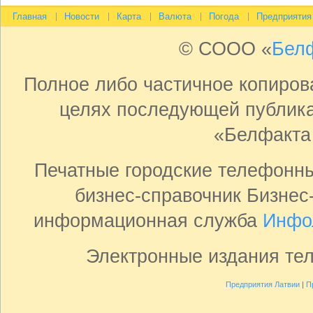
Главная
Новости
Карта
Валюта
Погода
Предприятия
© СООО «
Бел
Полное либо частичное копиро
целях последующей публика
«Белфакта
Печатные городские телефонн
бизнес-справочник Бизнес
информационная служба
Инфо
Электронные издания те
Предприятия Латвии
|
П