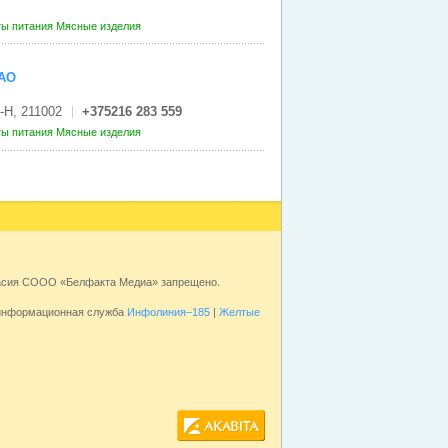
ты питания
Мясные изделия
АО
-Н, 211002
+375216 283 559
ты питания
Мясные изделия
ласия СООО «Белфакта Медиа» запрещено.
 информационная служба
Инфолиния–185
|
Желтые