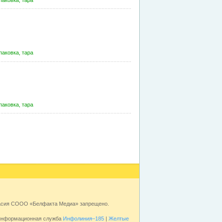
паковка, тара
паковка, тара
паковка, тара
ласия СООО «Белфакта Медиа» запрещено.
 информационная служба
Инфолиния–185
|
Желтые