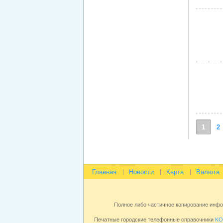
1
2
Главная
Новости
Карта
Валюта
Полное либо частичное копирование инф
Печатные городские телефонные справочники
KO