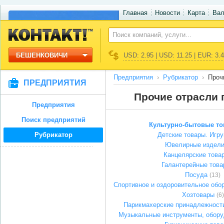
Главная
Новости
Карта
Ва
БЕШЕНКОВИЧИ
USD: 2.95 | USD: 11.25 | EUR: 3.
Предприятия
Рубрикатор
Проч
ПРЕДПРИЯТИЯ
Прочие отрасли
Предприятия
Поиск предприятий
Культурно-бытовые т
Рубрикатор
Детские товары. Игр
Ювелирные издел
Канцелярские това
Галантерейные тов
Посуда
(13)
Спортивное и оздоровительное обо
Хозтовары
(6)
Парикмахерские принадлежности
Музыкальные инструменты, обору